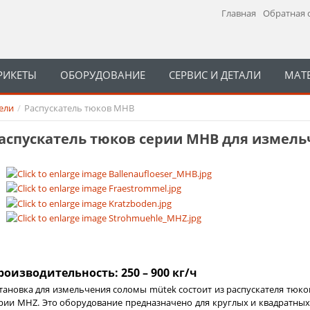
Главная
Обратная 
РИКЕТЫ
ОБОРУДОВАНИЕ
СЕРВИС И ДЕТАЛИ
МАТ
ели
/
Распускатель тюков MHB
аспускатель тюков серии MHB для измел
роизводительность: 250 – 900 кг/ч
тановка для измельчения соломы mütek состоит из распускателя тю
рии MHZ. Это оборудование предназначено для круглых и квадратны