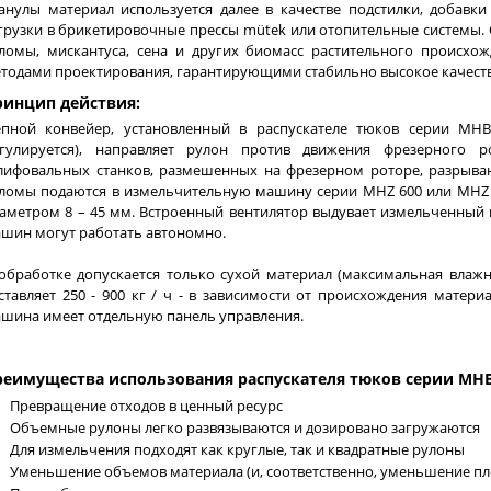
анулы материал используется далее в качестве подстилки, добавк
грузки в брикетировочные прессы mütek или отопительные системы.
ломы, мискантуса, сена и других биомасс растительного происх
тодами проектирования, гарантирующими стабильно высокое качеств
ринцип действия:
пной конвейер, установленный в распускателе тюков серии MHB 
гулируется), направляет рулон против движения фрезерного ро
ифовальных станков, размешенных на фрезерном роторе, разрыва
ломы подаются в измельчительную машину серии MHZ 600 или MHZ 8
аметром 8 – 45 мм. Встроенный вентилятор выдувает измельченный м
шин могут работать автономно.
обработке допускается только сухой материал (максимальная влажн
ставляет 250 - 900 кг / ч - в зависимости от происхождения матер
шина имеет отдельную панель управления.
реимущества использования распускателя тюков серии MH
Превращение отходов в ценный ресурс
Объемные рулоны легко развязываются и дозировано загружаются
Для измельчения подходят как круглые, так и квадратные рулоны
Уменьшение объемов материала (и, соответственно, уменьшение пл