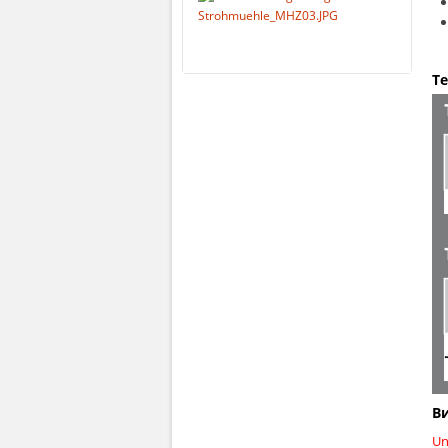
Т
В
Un