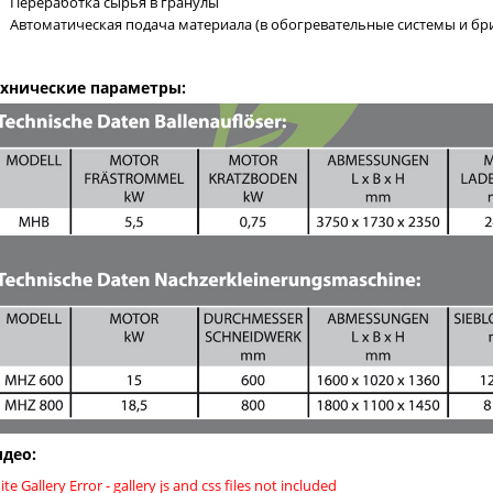
Переработка сырья в гранулы
Автоматическая подача материала (в обогревательные системы и б
ехнические параметры:
идео:
ite Gallery Error - gallery js and css files not included