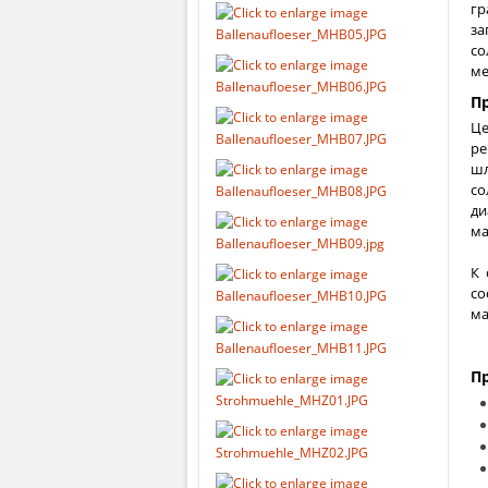
гр
за
со
ме
П
Це
ре
шл
со
ди
ма
К 
со
ма
П