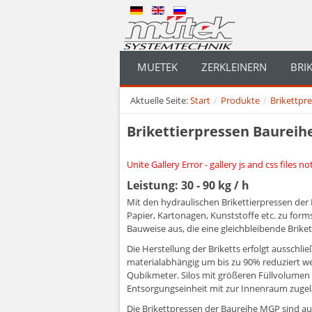
MUETEK
ZERKLEINERN
BRI
Aktuelle Seite:
Start
/
Produkte
/
Brikettpr
Brikettierpressen Baurei
Unite Gallery Error - gallery js and css files n
Leistung: 30 - 90 kg / h
Mit den hydraulischen Brikettierpressen der
Papier, Kartonagen, Kunststoffe etc. zu form
Bauweise aus, die eine gleichbleibende Briket
Die Herstellung der Briketts erfolgt aussch
materialabhängig um bis zu 90% reduziert we
Qubikmeter. Silos mit größeren Füllvolumen
Entsorgungseinheit mit zur Innenraum zugela
Die Brikettpressen der Baureihe MGP sind au