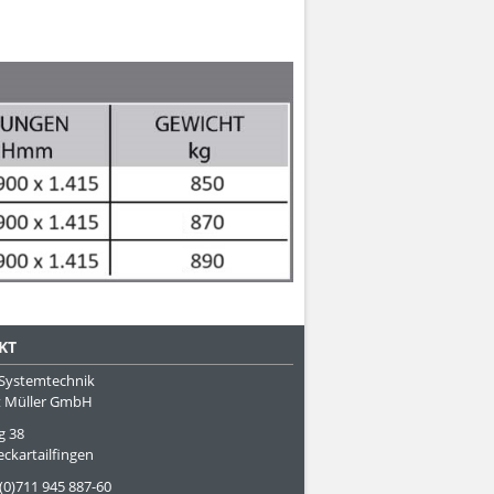
KT
Systemtechnik
 Müller GmbH
g 38
ckartailfingen
 (0)711 945 887-60