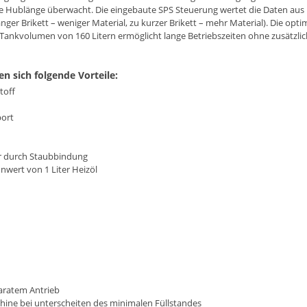
e Hublänge überwacht. Die eingebaute SPS Steuerung wertet die Daten aus u
nger Brikett – weniger Material, zu kurzer Brikett – mehr Material). Die opt
 Tankvolumen von 160 Litern ermöglicht lange Betriebszeiten ohne zusätzli
en sich folgende Vorteile:
toff
port
hr durch Staubbindung
nwert von 1 Liter Heizöl
aratem Antrieb
ine bei unterscheiten des minimalen Füllstandes