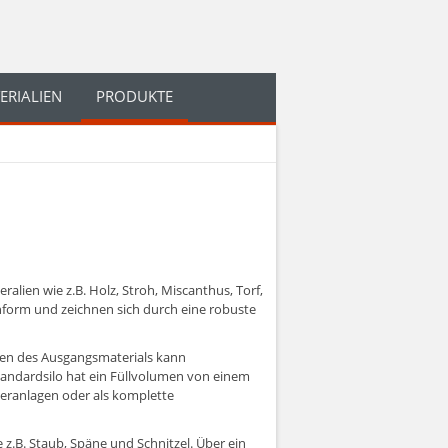
ERIALIEN
PRODUKTE
lien wie z.B. Holz, Stroh, Miscanthus, Torf,
onform und zeichnen sich durch eine robuste
umen des Ausgangsmaterials kann
tandardsilo hat ein Füllvolumen von einem
teranlagen oder als komplette
z.B. Staub, Späne und Schnitzel. Über ein