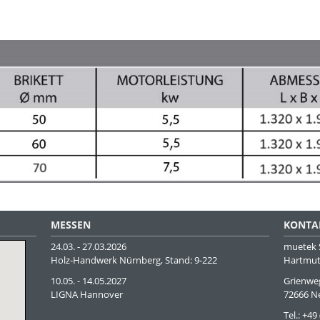
MESSEN
KONTA
24.03. - 27.03.2026
muetek 
Holz-Handwerk Nürnberg, Stand: 9-222
Hartmut
10.05. - 14.05.2027
Grienwe
LIGNA Hannover
72666 Ne
Tel.: +49