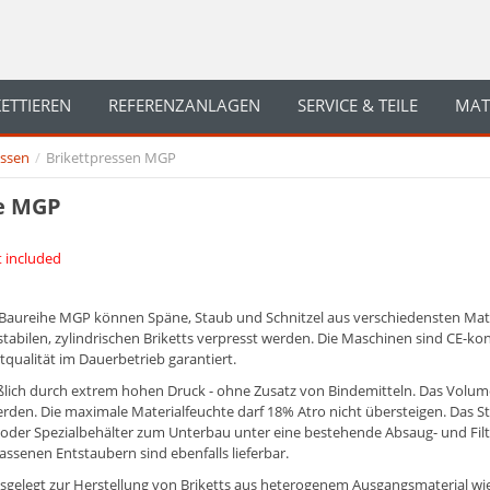
KETTIEREN
REFERENZANLAGEN
SERVICE & TEILE
MAT
essen
/
Brikettpressen MGP
he MGP
ot included
 Baureihe MGP können Späne, Staub und Schnitzel aus verschiedensten Matera
stabilen, zylindrischen Briketts verpresst werden. Die Maschinen sind CE-k
tqualität im Dauerbetrieb garantiert.
ließlich durch extrem hohen Druck - ohne Zusatz von Bindemitteln. Das Vol
rden. Die maximale Materialfeuchte darf 18% Atro nicht übersteigen. Das S
 oder Spezialbehälter zum Unterbau unter eine bestehende Absaug- und Fil
ssenen Entstaubern sind ebenfalls lieferbar.
sgelegt zur Herstellung von Briketts aus heterogenem Ausgangsmaterial wie 